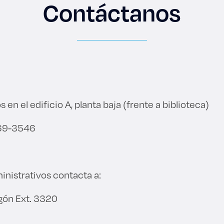
Contáctanos
es de interés
Lo más buscado
antes
Carreras
en el edificio A, planta baja (frente a biblioteca)
Derecho
669-3546
aciones
Prepa ITESO
E
Becas
inistrativos contacta a:
ho
Sustentabilidad
gón Ext. 3320