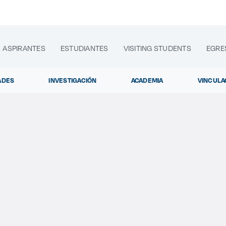
ASPIRANTES
ESTUDIANTES
VISITING STUDENTS
EGRE
ADES
INVESTIGACIÓN
ACADEMIA
VINCULA
lora sitios web, programas académicos, actividades y noti
Diplom
|