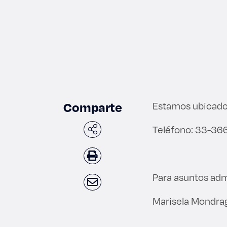
Enlac
Aspir
Comparte
Estamos ubicados 
Becas
Teléfono: 33-3
Gradu
CRUC
Para asuntos adm
Derec
Marisela Mondra