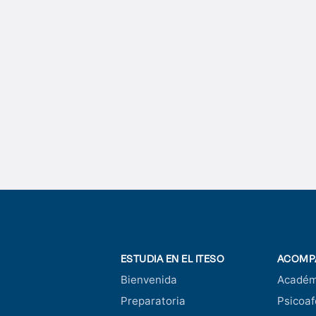
ESTUDIA EN EL ITESO
ACOMP
Bienvenida
Académ
Preparatoria
Psicoaf