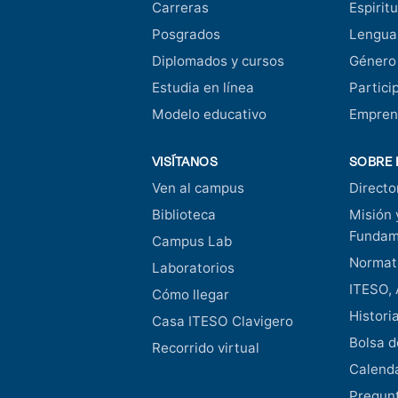
Carreras
Espiritu
Posgrados
Lengua
Diplomados y cursos
Género
Estudia en línea
Partici
Modelo educativo
Empren
VISÍTANOS
SOBRE 
Ven al campus
Directo
Biblioteca
Misión 
Fundam
Campus Lab
Normati
Laboratorios
ITESO, 
Cómo llegar
Histori
Casa ITESO Clavigero
Bolsa d
Recorrido virtual
Calend
Pregunt