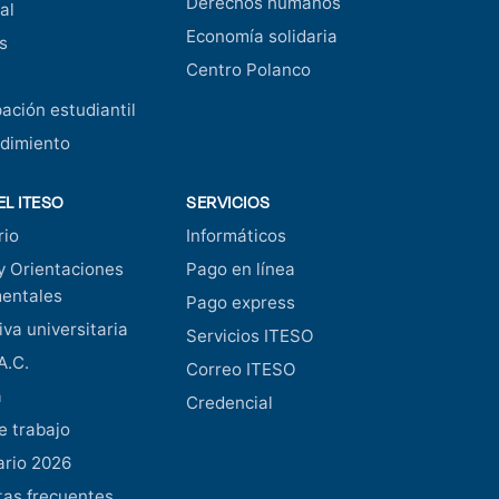
Derechos humanos
al
Economía solidaria
s
Centro Polanco
pación estudiantil
dimiento
EL ITESO
SERVICIOS
rio
Informáticos
y Orientaciones
Pago en línea
entales
Pago express
va universitaria
Servicios ITESO
A.C.
Correo ITESO
a
Credencial
e trabajo
ario 2026
as frecuentes